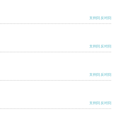
支持
[0]
反对
[0]
支持
[0]
反对
[0]
支持
[0]
反对
[0]
支持
[0]
反对
[0]