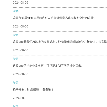
2024-08-06
游客
这款加速器VPM应用程序可以给你提供最高速度和安全性的连接。
2024-08-06
游客
这款app是我学习路上的良师益友，让我能够随时随地学习新知识，拓宽视
2024-08-06
游客
这款app的功能非常丰富，可以满足我不同的社交需求。
2024-08-06
游客
梯子神器，ins随便看，美美哒！
2024-08-06
游客