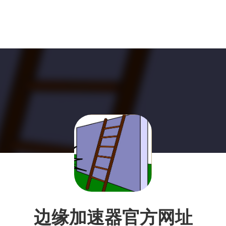
边缘加速器官方网址