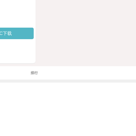
PC下载
排行