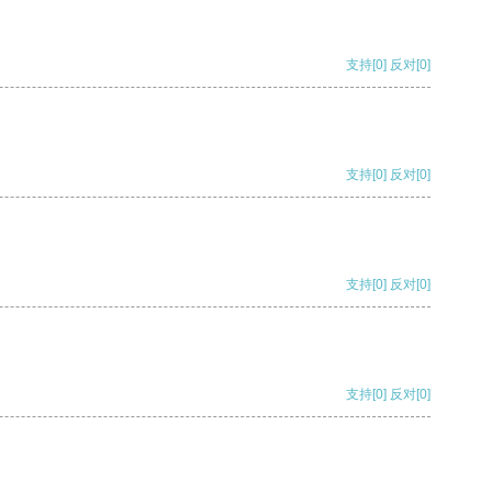
支持
[0]
反对
[0]
支持
[0]
反对
[0]
支持
[0]
反对
[0]
支持
[0]
反对
[0]