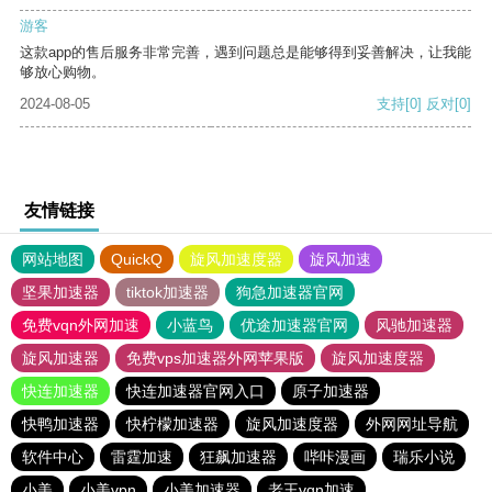
游客
这款app的售后服务非常完善，遇到问题总是能够得到妥善解决，让我能
够放心购物。
2024-08-05
支持
[0]
反对
[0]
友情链接
网站地图
QuickQ
旋风加速度器
旋风加速
坚果加速器
tiktok加速器
狗急加速器官网
免费vqn外网加速
小蓝鸟
优途加速器官网
风驰加速器
旋风加速器
免费vps加速器外网苹果版
旋风加速度器
快连加速器
快连加速器官网入口
原子加速器
快鸭加速器
快柠檬加速器
旋风加速度器
外网网址导航
软件中心
雷霆加速
狂飙加速器
哔咔漫画
瑞乐小说
小美
小美vpn
小美加速器
老王vqn加速