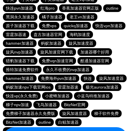
快连pvn加速器
红海pro
香蕉加速器官网正版
outline
黑洞永久加速器
橘子加速器
老王vn加速器
原子加速器下载
免费vps
quickq加速器
快连vρn加速器
雷霆加器速
盘古加速器官网
海鸥加速度
hammer加速器
蚂蚁加速器
旋风加速度器
旋风nvp加速器
旋风加速官网下载
加速器哪个好用
猎豹加速器下载
免费vqn加速官网
酷通加速器官网
推特加速免费软件
永久不收费的nvp加速器
hammer加速器
免费海外pvn加速器
快连
旋风加速度器
蚂蚁加速npv下载官网ios
雷霆加器速
极光aurora加速器
快连vp(永久免费)
小蜜蜂加速器
小蓝鸟特推加速器
梯子npv加速
飞鸟加速器
BitzNet官网
免费梯子加速器永久免费版
旋风加速度器
梯子软件免费
BitzNet加速器
outline
白鲸加速器