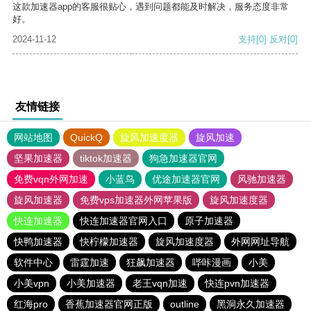
这款加速器app的客服很贴心，遇到问题都能及时解决，服务态度非常
好。
2024-11-12
支持
[0]
反对
[0]
友情链接
网站地图
QuickQ
旋风加速度器
旋风加速
坚果加速器
tiktok加速器
狗急加速器官网
免费vqn外网加速
小蓝鸟
优途加速器官网
风驰加速器
旋风加速器
免费vps加速器外网苹果版
旋风加速度器
快连加速器
快连加速器官网入口
原子加速器
快鸭加速器
快柠檬加速器
旋风加速度器
外网网址导航
软件中心
雷霆加速
狂飙加速器
哔咔漫画
小美
小美vpn
小美加速器
老王vqn加速
快连pvn加速器
红海pro
香蕉加速器官网正版
outline
黑洞永久加速器