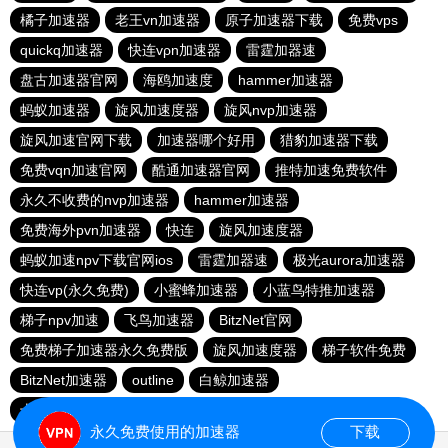
橘子加速器
老王vn加速器
原子加速器下载
免费vps
quickq加速器
快连vρn加速器
雷霆加器速
盘古加速器官网
海鸥加速度
hammer加速器
蚂蚁加速器
旋风加速度器
旋风nvp加速器
旋风加速官网下载
加速器哪个好用
猎豹加速器下载
免费vqn加速官网
酷通加速器官网
推特加速免费软件
永久不收费的nvp加速器
hammer加速器
免费海外pvn加速器
快连
旋风加速度器
蚂蚁加速npv下载官网ios
雷霆加器速
极光aurora加速器
快连vp(永久免费)
小蜜蜂加速器
小蓝鸟特推加速器
梯子npv加速
飞鸟加速器
BitzNet官网
免费梯子加速器永久免费版
旋风加速度器
梯子软件免费
BitzNet加速器
outline
白鲸加速器
十大免费海外加速神器
迷雾通
旋风加速度器
永久免费使用的加速器
下载