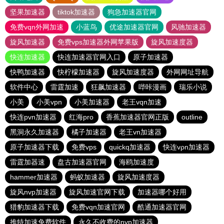
坚果加速器
tiktok加速器
狗急加速器官网
免费vqn外网加速
小蓝鸟
优途加速器官网
风驰加速器
旋风加速器
免费vps加速器外网苹果版
旋风加速度器
快连加速器
快连加速器官网入口
原子加速器
快鸭加速器
快柠檬加速器
旋风加速度器
外网网址导航
软件中心
雷霆加速
狂飙加速器
哔咔漫画
瑞乐小说
小美
小美vpn
小美加速器
老王vqn加速
快连pvn加速器
红海pro
香蕉加速器官网正版
outline
黑洞永久加速器
橘子加速器
老王vn加速器
原子加速器下载
免费vps
quickq加速器
快连vρn加速器
雷霆加器速
盘古加速器官网
海鸥加速度
hammer加速器
蚂蚁加速器
旋风加速度器
旋风nvp加速器
旋风加速官网下载
加速器哪个好用
猎豹加速器下载
免费vqn加速官网
酷通加速器官网
推特加速免费软件
永久不收费的nvp加速器