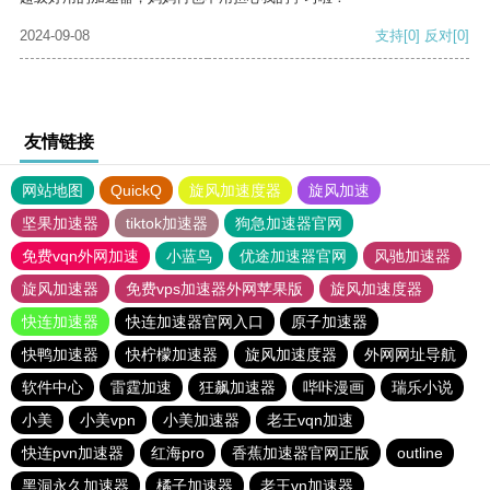
2024-09-08
支持
[0]
反对
[0]
友情链接
网站地图
QuickQ
旋风加速度器
旋风加速
坚果加速器
tiktok加速器
狗急加速器官网
免费vqn外网加速
小蓝鸟
优途加速器官网
风驰加速器
旋风加速器
免费vps加速器外网苹果版
旋风加速度器
快连加速器
快连加速器官网入口
原子加速器
快鸭加速器
快柠檬加速器
旋风加速度器
外网网址导航
软件中心
雷霆加速
狂飙加速器
哔咔漫画
瑞乐小说
小美
小美vpn
小美加速器
老王vqn加速
快连pvn加速器
红海pro
香蕉加速器官网正版
outline
黑洞永久加速器
橘子加速器
老王vn加速器