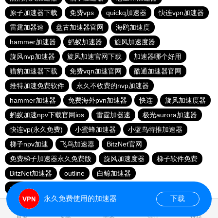
原子加速器下载
免费vps
quickq加速器
快连vρn加速器
雷霆加器速
盘古加速器官网
海鸥加速度
hammer加速器
蚂蚁加速器
旋风加速度器
旋风nvp加速器
旋风加速官网下载
加速器哪个好用
猎豹加速器下载
免费vqn加速官网
酷通加速器官网
推特加速免费软件
永久不收费的nvp加速器
hammer加速器
免费海外pvn加速器
快连
旋风加速度器
蚂蚁加速npv下载官网ios
雷霆加器速
极光aurora加速器
快连vp(永久免费)
小蜜蜂加速器
小蓝鸟特推加速器
梯子npv加速
飞鸟加速器
BitzNet官网
免费梯子加速器永久免费版
旋风加速度器
梯子软件免费
BitzNet加速器
outline
白鲸加速器
十大免费海外加速神器
迷雾通
旋风加速度器
永久免费使用的加速器
下载
0.036291s
首页
安卓
苹果
排行
推荐