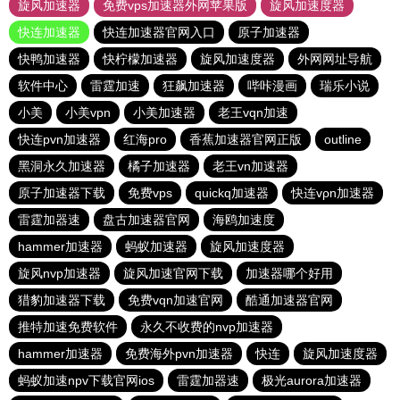
旋风加速器
免费vps加速器外网苹果版
旋风加速度器
快连加速器
快连加速器官网入口
原子加速器
快鸭加速器
快柠檬加速器
旋风加速度器
外网网址导航
软件中心
雷霆加速
狂飙加速器
哔咔漫画
瑞乐小说
小美
小美vpn
小美加速器
老王vqn加速
快连pvn加速器
红海pro
香蕉加速器官网正版
outline
黑洞永久加速器
橘子加速器
老王vn加速器
原子加速器下载
免费vps
quickq加速器
快连vρn加速器
雷霆加器速
盘古加速器官网
海鸥加速度
hammer加速器
蚂蚁加速器
旋风加速度器
旋风nvp加速器
旋风加速官网下载
加速器哪个好用
猎豹加速器下载
免费vqn加速官网
酷通加速器官网
推特加速免费软件
永久不收费的nvp加速器
hammer加速器
免费海外pvn加速器
快连
旋风加速度器
蚂蚁加速npv下载官网ios
雷霆加器速
极光aurora加速器