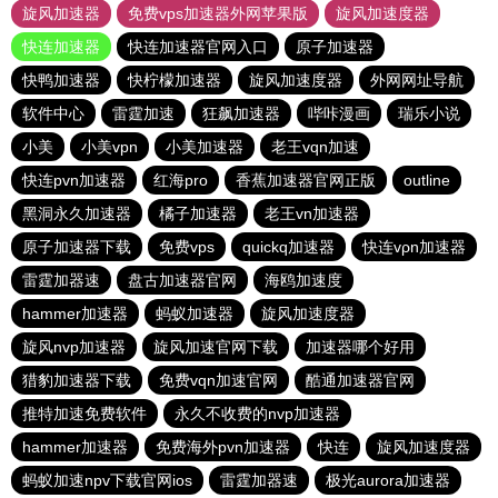
旋风加速器
免费vps加速器外网苹果版
旋风加速度器
快连加速器
快连加速器官网入口
原子加速器
快鸭加速器
快柠檬加速器
旋风加速度器
外网网址导航
软件中心
雷霆加速
狂飙加速器
哔咔漫画
瑞乐小说
小美
小美vpn
小美加速器
老王vqn加速
快连pvn加速器
红海pro
香蕉加速器官网正版
outline
黑洞永久加速器
橘子加速器
老王vn加速器
原子加速器下载
免费vps
quickq加速器
快连vρn加速器
雷霆加器速
盘古加速器官网
海鸥加速度
hammer加速器
蚂蚁加速器
旋风加速度器
旋风nvp加速器
旋风加速官网下载
加速器哪个好用
猎豹加速器下载
免费vqn加速官网
酷通加速器官网
推特加速免费软件
永久不收费的nvp加速器
hammer加速器
免费海外pvn加速器
快连
旋风加速度器
蚂蚁加速npv下载官网ios
雷霆加器速
极光aurora加速器