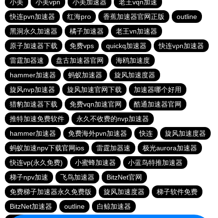
小美
小美vpn
小美加速器
老王vqn加速
快连pvn加速器
红海pro
香蕉加速器官网正版
outline
黑洞永久加速器
橘子加速器
老王vn加速器
原子加速器下载
免费vps
quickq加速器
快连vρn加速器
雷霆加器速
盘古加速器官网
海鸥加速度
hammer加速器
蚂蚁加速器
旋风加速度器
旋风nvp加速器
旋风加速官网下载
加速器哪个好用
猎豹加速器下载
免费vqn加速官网
酷通加速器官网
推特加速免费软件
永久不收费的nvp加速器
hammer加速器
免费海外pvn加速器
快连
旋风加速度器
蚂蚁加速npv下载官网ios
雷霆加器速
极光aurora加速器
快连vp(永久免费)
小蜜蜂加速器
小蓝鸟特推加速器
梯子npv加速
飞鸟加速器
BitzNet官网
免费梯子加速器永久免费版
旋风加速度器
梯子软件免费
BitzNet加速器
outline
白鲸加速器