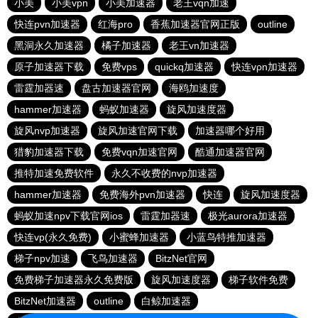
小美
小美vpn
小美加速器
老王vqn加速
快连pvn加速器
红海pro
香蕉加速器官网正版
outline
黑洞永久加速器
橘子加速器
老王vn加速器
原子加速器下载
免费vps
quickq加速器
快连vρn加速器
雷霆加器速
盘古加速器官网
海鸥加速度
hammer加速器
蚂蚁加速器
旋风加速度器
旋风nvp加速器
旋风加速官网下载
加速器哪个好用
猎豹加速器下载
免费vqn加速官网
酷通加速器官网
推特加速免费软件
永久不收费的nvp加速器
hammer加速器
免费海外pvn加速器
快连
旋风加速度器
蚂蚁加速npv下载官网ios
雷霆加器速
极光aurora加速器
快连vp(永久免费)
小蜜蜂加速器
小蓝鸟特推加速器
梯子npv加速
飞鸟加速器
BitzNet官网
免费梯子加速器永久免费版
旋风加速度器
梯子软件免费
BitzNet加速器
outline
白鲸加速器