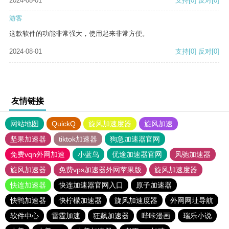
2024-08-01
支持
[0]
反对
[0]
游客
这款软件的功能非常强大，使用起来非常方便。
2024-08-01
支持
[0]
反对
[0]
友情链接
网站地图
QuickQ
旋风加速度器
旋风加速
坚果加速器
tiktok加速器
狗急加速器官网
免费vqn外网加速
小蓝鸟
优途加速器官网
风驰加速器
旋风加速器
免费vps加速器外网苹果版
旋风加速度器
快连加速器
快连加速器官网入口
原子加速器
快鸭加速器
快柠檬加速器
旋风加速度器
外网网址导航
软件中心
雷霆加速
狂飙加速器
哔咔漫画
瑞乐小说